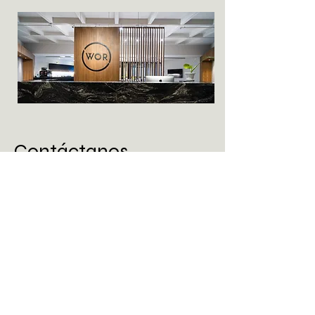
Contáctanos
Mazatlán 33- PB
Col. Condesa