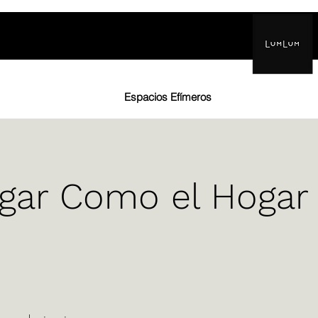
Inicio
Proyectos
Espacios Efímeros
Info
FosForo
gar Como el Hogar