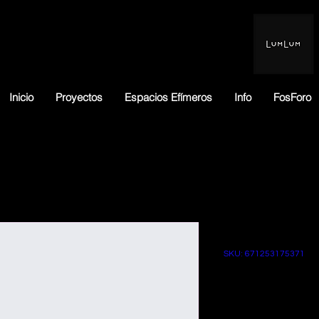
Inicio
Proyectos
Espacios Efímeros
Info
FosForo
Soy un pro
SKU: 671253175371
Precio
Pr
 $100.00 
$95.00
d
of
Cantidad
*