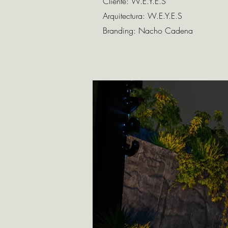
Cliente: W.E.Y.E.S
Arquitectura: W.E.Y.E.S
Branding: Nacho Cadena