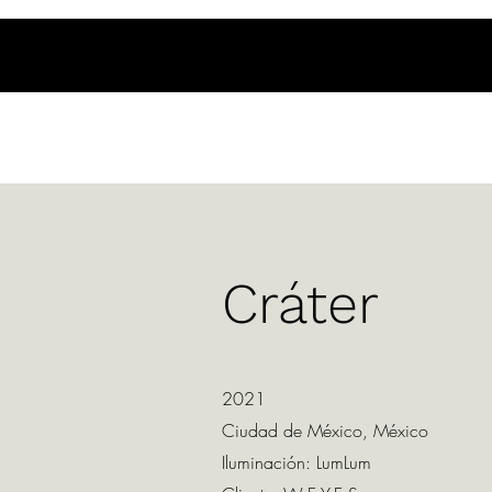
Cráter
2021
Ciudad de México, México
Iluminación: LumLum