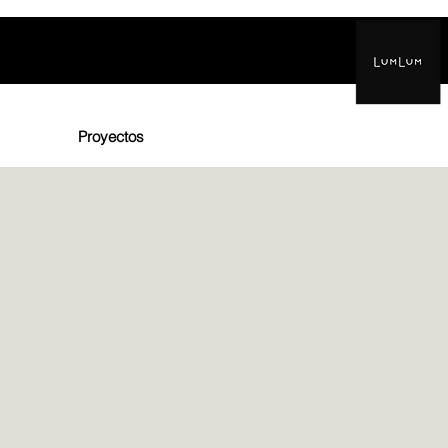
Inicio
Proyectos
Espacios Efímeros
Info
FosForo